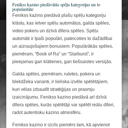
Fenikss kazino piedāvātās spēļu kategorijas un to
popularitāte
Fenikss kazino piedāvā plašu spēļu kategoriju
klāstu, kas ietver spēļu automātus, galda spēles,
video pokeru un dzīvā dīlera spēles. Spēļu
automāti ir īpaši populāri, pateicoties to dažādībai
un aizraujošajiem bonusiem. Populārākās spēles,
piemēram, “Book of Ra” un “Starburst”, ir
pieejamas gan klātienes, gan tiešsaistes versijās.
Galda spēles, piemēram, ruletes, pokera un
blekdžeka varianti, ir lieliska izvēle spēlētājiem,
kuri vēlas izbaudīt stratēģijas un prasmju
izaicinājumu. Fenikss kazino piedāvā arī dzīvā
dīlera spēles, kurās spēlētāji var spēlēt reālu dīleri,
radot autentisku kazino atmosfēru.
Fenikss kazino ir izcils piemērs tam, kā apvienot