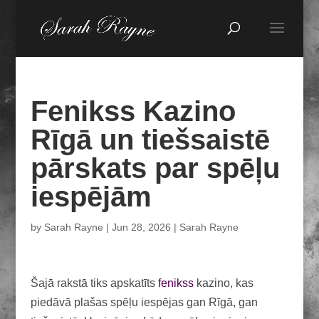
Fenikss Kazino
Rīgā un tiešsaistē
pārskats par spēļu
iespējām
by
Sarah Rayne
|
Jun 28, 2026
|
Sarah Rayne
Šajā rakstā tiks apskatīts
fenikss
kazino, kas
piedāvā plašas spēļu iespējas gan Rīgā, gan