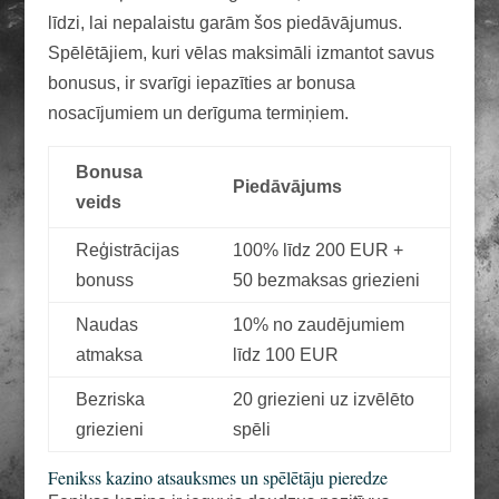
līdzi, lai nepalaistu garām šos piedāvājumus.
Spēlētājiem, kuri vēlas maksimāli izmantot savus
bonusus, ir svarīgi iepazīties ar bonusa
nosacījumiem un derīguma termiņiem.
Bonusa
Piedāvājums
veids
Reģistrācijas
100% līdz 200 EUR +
bonuss
50 bezmaksas griezieni
Naudas
10% no zaudējumiem
atmaksa
līdz 100 EUR
Bezriska
20 griezieni uz izvēlēto
griezieni
spēli
Fenikss kazino atsauksmes un spēlētāju pieredze