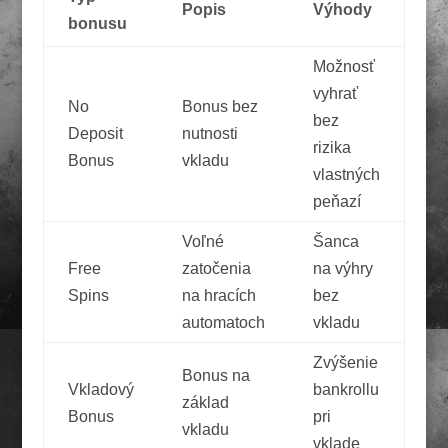
Popis
Výhody
bonusu
Možnosť
vyhrať
No
Bonus bez
bez
Deposit
nutnosti
rizika
Bonus
vkladu
vlastných
peňazí
Voľné
Šanca
Free
zatočenia
na výhry
Spins
na hracích
bez
automatoch
vkladu
Zvýšenie
Bonus na
Vkladový
bankrollu
základ
Bonus
pri
vkladu
vklade