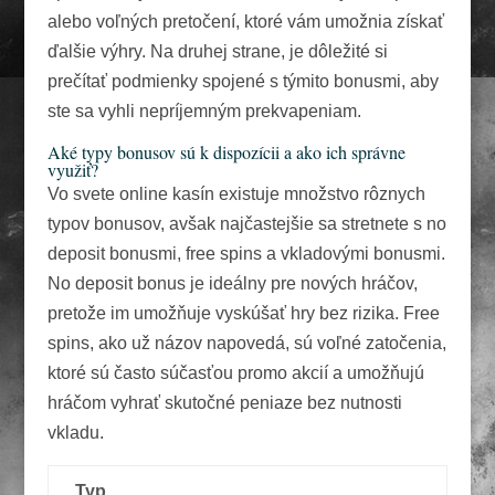
alebo voľných pretočení, ktoré vám umožnia získať
ďalšie výhry. Na druhej strane, je dôležité si
prečítať podmienky spojené s týmito bonusmi, aby
ste sa vyhli nepríjemným prekvapeniam.
Aké typy bonusov sú k dispozícii a ako ich správne
využiť?
Vo svete online kasín existuje množstvo rôznych
typov bonusov, avšak najčastejšie sa stretnete s no
deposit bonusmi, free spins a vkladovými bonusmi.
No deposit bonus je ideálny pre nových hráčov,
pretože im umožňuje vyskúšať hry bez rizika. Free
spins, ako už názov napovedá, sú voľné zatočenia,
ktoré sú často súčasťou promo akcií a umožňujú
hráčom vyhrať skutočné peniaze bez nutnosti
vkladu.
Typ