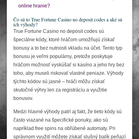
online hranie?
Čo sú to True Fortune Casino no deposit codes a aké sú
ich výhody?
True Fortune Casino no deposit codes sú
špeciálne kódy, ktoré hráčom umožňujú získať
bonusy a to bez nutnosti vkladu na účet. Tento typ
bonusu je veľmi populárny, pretože poskytuje
hráčom možnosť vyskúšať si kasíno a jeho hry bez
toho, aby museli riskovať vlastné peniaze. Výhody
týchto kódov sú jasné – hráči môžu získať
skutočné výhry len za registráciu a využitie
bonusov.
Medzi hlavné výhody patrí aj fakt, že tieto kódy sú
často viazané na špecifické ponuky, ako sú
napríklad free spins na obľúbené automaty. Pri
správnom využití môžete získať slušný balík peňazí