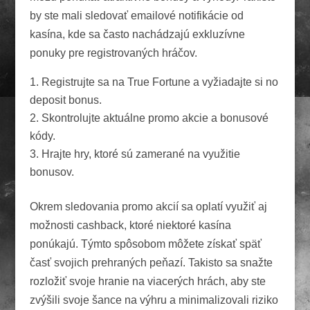
by ste mali sledovať emailové notifikácie od
kasína, kde sa často nachádzajú exkluzívne
ponuky pre registrovaných hráčov.
Registrujte sa na True Fortune a vyžiadajte si no
deposit bonus.
Skontrolujte aktuálne promo akcie a bonusové
kódy.
Hrajte hry, ktoré sú zamerané na využitie
bonusov.
Okrem sledovania promo akcií sa oplatí využiť aj
možnosti cashback, ktoré niektoré kasína
ponúkajú. Týmto spôsobom môžete získať späť
časť svojich prehraných peňazí. Takisto sa snažte
rozložiť svoje hranie na viacerých hrách, aby ste
zvýšili svoje šance na výhru a minimalizovali riziko