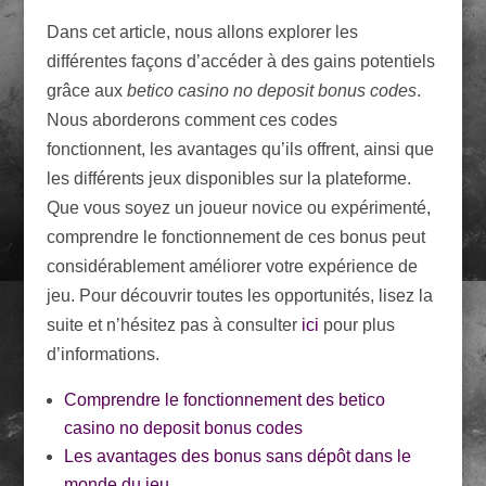
Dans cet article, nous allons explorer les
différentes façons d’accéder à des gains potentiels
grâce aux
betico casino no deposit bonus codes
.
Nous aborderons comment ces codes
fonctionnent, les avantages qu’ils offrent, ainsi que
les différents jeux disponibles sur la plateforme.
Que vous soyez un joueur novice ou expérimenté,
comprendre le fonctionnement de ces bonus peut
considérablement améliorer votre expérience de
jeu. Pour découvrir toutes les opportunités, lisez la
suite et n’hésitez pas à consulter
ici
pour plus
d’informations.
Comprendre le fonctionnement des betico
casino no deposit bonus codes
Les avantages des bonus sans dépôt dans le
monde du jeu