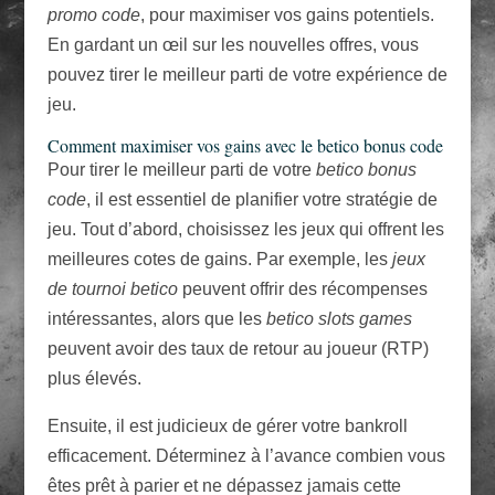
promo code
, pour maximiser vos gains potentiels.
En gardant un œil sur les nouvelles offres, vous
pouvez tirer le meilleur parti de votre expérience de
jeu.
Comment maximiser vos gains avec le betico bonus code
Pour tirer le meilleur parti de votre
betico bonus
code
, il est essentiel de planifier votre stratégie de
jeu. Tout d’abord, choisissez les jeux qui offrent les
meilleures cotes de gains. Par exemple, les
jeux
de tournoi betico
peuvent offrir des récompenses
intéressantes, alors que les
betico slots games
peuvent avoir des taux de retour au joueur (RTP)
plus élevés.
Ensuite, il est judicieux de gérer votre bankroll
efficacement. Déterminez à l’avance combien vous
êtes prêt à parier et ne dépassez jamais cette