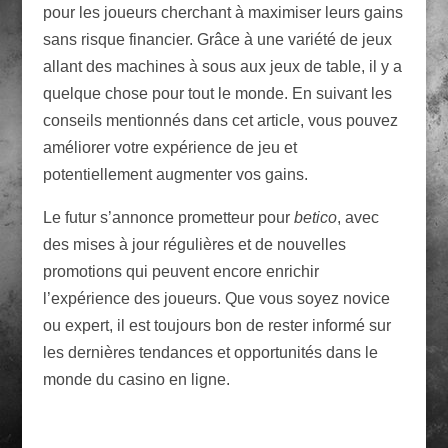
pour les joueurs cherchant à maximiser leurs gains
sans risque financier. Grâce à une variété de jeux
allant des machines à sous aux jeux de table, il y a
quelque chose pour tout le monde. En suivant les
conseils mentionnés dans cet article, vous pouvez
améliorer votre expérience de jeu et
potentiellement augmenter vos gains.
Le futur s’annonce prometteur pour
betico
, avec
des mises à jour régulières et de nouvelles
promotions qui peuvent encore enrichir
l’expérience des joueurs. Que vous soyez novice
ou expert, il est toujours bon de rester informé sur
les dernières tendances et opportunités dans le
monde du casino en ligne.