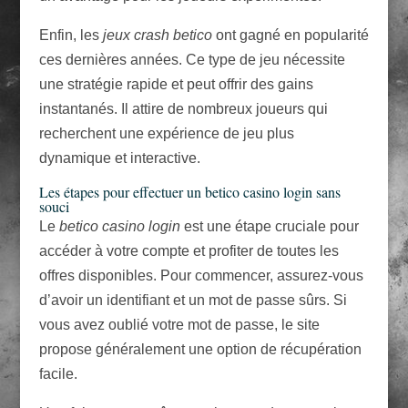
Enfin, les
jeux crash betico
ont gagné en popularité
ces dernières années. Ce type de jeu nécessite
une stratégie rapide et peut offrir des gains
instantanés. Il attire de nombreux joueurs qui
recherchent une expérience de jeu plus
dynamique et interactive.
Les étapes pour effectuer un betico casino login sans
souci
Le
betico casino login
est une étape cruciale pour
accéder à votre compte et profiter de toutes les
offres disponibles. Pour commencer, assurez-vous
d’avoir un identifiant et un mot de passe sûrs. Si
vous avez oublié votre mot de passe, le site
propose généralement une option de récupération
facile.