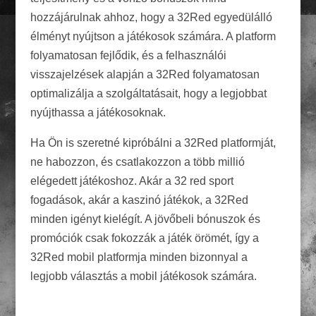
hozzájárulnak ahhoz, hogy a 32Red egyedülálló
élményt nyújtson a játékosok számára. A platform
folyamatosan fejlődik, és a felhasználói
visszajelzések alapján a 32Red folyamatosan
optimalizálja a szolgáltatásait, hogy a legjobbat
nyújthassa a játékosoknak.
Ha Ön is szeretné kipróbálni a 32Red platformját,
ne habozzon, és csatlakozzon a több millió
elégedett játékoshoz. Akár a 32 red sport
fogadások, akár a kaszinó játékok, a 32Red
minden igényt kielégít. A jövőbeli bónuszok és
promóciók csak fokozzák a játék örömét, így a
32Red mobil platformja minden bizonnyal a
legjobb választás a mobil játékosok számára.