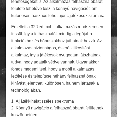
lehetőségeket is. Az alkalmazás felhasználóbarát
felülete lehetővé teszi a könnyű navigációt, ami
különösen hasznos lehet újonc játékosok számára.
Emellett a 32Red mobil alkalmazás rendszeresen
frissül, így a felhasználók mindig a legújabb
funkciókhoz és bónuszokhoz juthatnak hozzá. Az
alkalmazás biztonságos, és erős titkosítást
alkalmaz, így a játékosok nyugodtan játszhatnak,
tudva, hogy adataik védve vannak. Ugyanakkor
fontos megemlíteni, hogy a mobil alkalmazás
letöltése és telepítése néhány felhasználónak
kihívást jelenthet, különösen, ha nem jártasak a
technológiában.
A játékkínálat széles spektruma
Könnyű navigáció a felhasználóbarát felületnek
köszönhetően