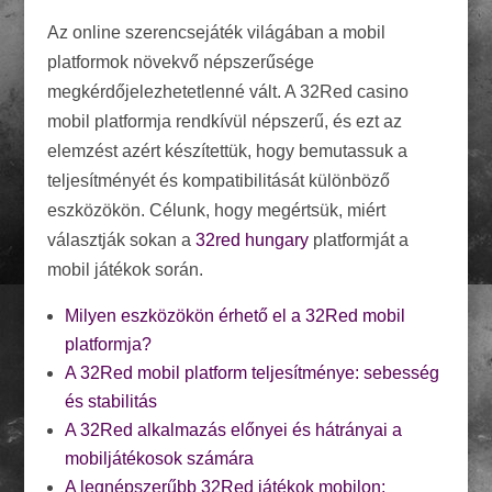
Az online szerencsejáték világában a mobil
platformok növekvő népszerűsége
megkérdőjelezhetetlenné vált. A 32Red casino
mobil platformja rendkívül népszerű, és ezt az
elemzést azért készítettük, hogy bemutassuk a
teljesítményét és kompatibilitását különböző
eszközökön. Célunk, hogy megértsük, miért
választják sokan a
32red hungary
platformját a
mobil játékok során.
Milyen eszközökön érhető el a 32Red mobil
platformja?
A 32Red mobil platform teljesítménye: sebesség
és stabilitás
A 32Red alkalmazás előnyei és hátrányai a
mobiljátékosok számára
A legnépszerűbb 32Red játékok mobilon: